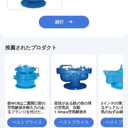
続行
推薦されたプロダクト
鉄WCBは二重開口部の
延性がある鉄の倍の球
2インチの弾力
空気解放弁耐久力のあ
の空気弁、自動
るデュアル ポ
るフランジを付けたよ
1.6mpa空気解放弁
気のねずみ鋳鉄
うになる
ている解放によ
ランジを付けた
ベストプライス
ベストプライス
ベストプラ
なる空気弁