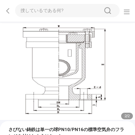
2
/
2
さびない鋳鉄は単一の球PN10/PN16の標準空気弁のフラ