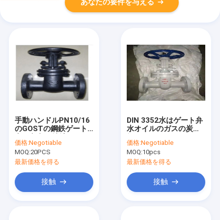
あなたの要件を与える
手動ハンドルPN10/16
DIN 3352水はゲート弁
のGOSTの鋼鉄ゲート
水オイルのガスの炭素
弁の灰色は鋳鉄HT200
鋼のためのフランジを
価格:
Negotiable
価格:
Negotiable
の上昇の茎を
付けたようになった
MOQ:
20PCS
MOQ:
10pcs
最新価格を得る
最新価格を得る
接触
接触