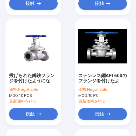
接触
接触
投げられた鋼鉄フラン
ステンレス鋼API 600の
ジを付けたようになっ
フランジを付けたよう
たゲート弁
になったゲート弁
価格:
Negotiable
価格:
Negotiable
150LB圧力正常な温度
MOQ:
10 PCS
MOQ:
10 PC
最新価格を得る
最新価格を得る
接触
接触