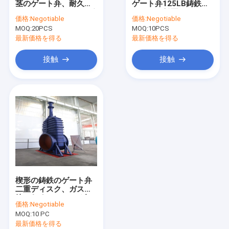
茎のゲート弁、耐久力
ゲート弁125LB鋳鉄を4
上昇の逆止弁
のあるロシアWCBのゲ
インチの低圧フランジ
価格:
Negotiable
価格:
Negotiable
ート弁
を付けたようになった
MOQ:
防火弁
20PCS
MOQ:
10PCS
最新価格を得る
最新価格を得る
真鍮水弁
接触
接触
フランジ付きエアバルブ
楔形の鋳鉄のゲート弁
二重ディスク、ガス管
線のためのHT200ゲー
価格:
Negotiable
ト弁
MOQ:
10 PC
最新価格を得る