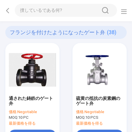
フランジを付けたようになったゲート弁
(38)
通された鋳鉄のゲート
硫黄の抵抗の炭素鋼の
弁
ゲート弁
価格:
Negotiable
価格:
Negotiable
MOQ:
10 PC
MOQ:
10 PCS
最新価格を得る
最新価格を得る