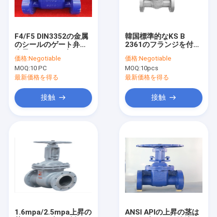
お問い合わせ
F4/F5 DIN3352の金属
韓国標準的なKS B
のシールのゲート弁非
2361のフランジを付け
フランジを付けたようになったゲート弁
上昇DN40-600水オイ
たようになったゲート
価格:
Negotiable
価格:
Negotiable
ル
弁は鋼鉄10K/20Kを投
MOQ:
10 PC
MOQ:
10pcs
げた
フランジを付けたようになった地球弁
最新価格を得る
最新価格を得る
フランジを付けたようになった振動逆止弁
接触
接触
浮遊球弁
フランジを付けたようになった蝶弁
Yのこし器弁
ウェーハバタフライバルブ
水保護弁
1.6mpa/2.5mpa上昇の
ANSI APIの上昇の茎は