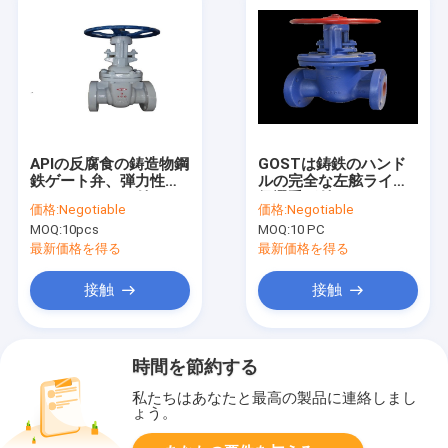
APIの反腐食の鋳造物鋼
GOSTは鋳鉄のハンド
鉄ゲート弁、弾力性の
ルの完全な左舷ライト
あるフランジを付けた
級選手が付いているフ
価格:
Negotiable
価格:
Negotiable
ようになった水門弁
ランジを付けたように
MOQ:
10pcs
MOQ:
10 PC
なったゲート弁を
最新価格を得る
最新価格を得る
接触
接触
時間を節約する
私たちはあなたと最高の製品に連絡しまし
ょう。