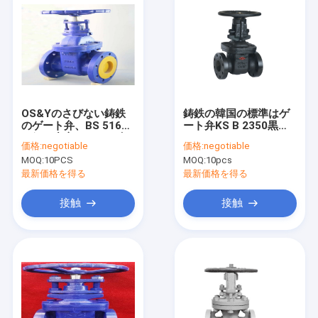
OS&Yのさびない鋳鉄
鋳鉄の韓国の標準はゲ
のゲート弁、BS 5163
ート弁KS B 2350黒い
の銅の中心のシール弁
DN50-DN300フランジ
価格:
negotiable
価格:
negotiable
を付けたようになった
MOQ:
10PCS
MOQ:
10pcs
最新価格を得る
最新価格を得る
接触
接触
ホーム
製品
企業情報