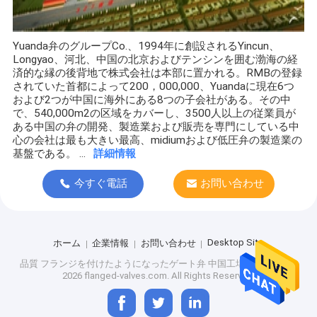
Yuanda弁のグループCo.、1994年に創設されるYincun、
Longyao、河北、中国の北京およびテンシンを囲む渤海の経
済的な縁の後背地で株式会社は本部に置かれる。RMBの登録
されていた首都によって200，000,000、Yuandaに現在6つ
および2つが中国に海外にある8つの子会社がある。その中
で、540,000m2の区域をカバーし、3500人以上の従業員が
ある中国の弁の開発、製造業および販売を専門にしている中
心の会社は最も大きい最高、midiumおよび低圧弁の製造業の
基盤である。 ...
詳細情報
今すぐ電話
お問い合わせ
Desktop Site
ホーム
企業情報
お問い合わせ
品質
フランジを付けたようになったゲート弁
中国工場.Copyright ©
2026 flanged-valves.com. All Rights Reserved.