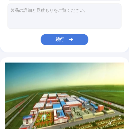
APIの反腐食の鋳造物鋼鉄ゲート弁、弾力性のあるフランジを付けたようになった水門弁
1.6mpa/2.5mpa上昇の茎のゲート弁、耐久力のあるロシアWCBのゲート弁
手動ハンドルPN10/16のGOSTの鋼鉄ゲート弁の灰色は鋳鉄HT200の上昇の茎を
OS&Yのさびない鋳鉄のゲート弁、BS 5163の銅の中心のシール弁
F4/F5 DIN3352の金属のシールのゲート弁非上昇DN40-600水オイル
続行
DIN 3352水はゲート弁水オイルのガスの炭素鋼のためのフランジを付けたようになった
ステンレス鋼DIN GG25の地球弁PN16の手動高温抵抗
電気APIの炭素鋼の地球弁、150/300/600LBはゲート弁 フランジを付けたようになった
DIN 17245のフランジを付けたようになった地球弁の中型の蒸気の車輪の炭素鋼の銀色の白
10/20K WCBの炭素鋼の地球弁 2361の標準の高温