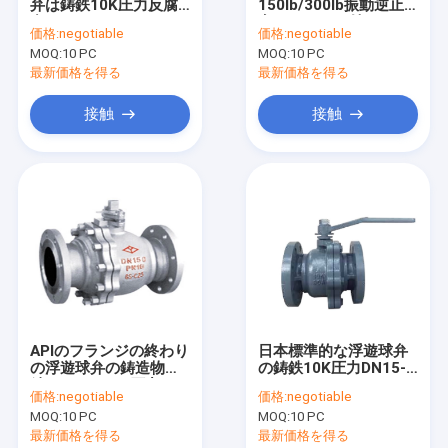
弁は鋳鉄10K圧力反腐
150lb/300lb振動逆止
お問い合わせ
食を
弁フランジを付けたよ
価格:
negotiable
価格:
negotiable
うになった
MOQ:
10 PC
MOQ:
10 PC
最新価格を得る
最新価格を得る
フランジを付けたようになったゲート弁
接触
接触
フランジを付けたようになった地球弁
フランジを付けたようになった振動逆止弁
浮遊球弁
フランジを付けたようになった蝶弁
Yのこし器弁
APIのフランジの終わり
日本標準的な浮遊球弁
の浮遊球弁の鋳造物鋼
の鋳鉄10K圧力DN15-
ウェーハバタフライバルブ
鉄1.6/2.5 Mpa圧力
150
価格:
negotiable
価格:
negotiable
水保護弁
MOQ:
10 PC
MOQ:
10 PC
最新価格を得る
最新価格を得る