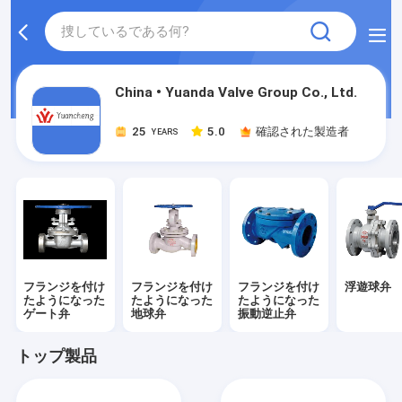
China • Yuanda Valve Group Co., Ltd.
25
5.0
確認された製造者
YEARS
フランジを付け
フランジを付け
フランジを付け
浮遊球弁
たようになった
たようになった
たようになった
ゲート弁
地球弁
振動逆止弁
トップ製品