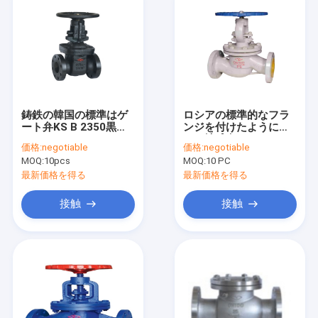
鋳鉄の韓国の標準はゲ
ロシアの標準的なフラ
ート弁KS B 2350黒い
ンジを付けたようにな
DN50-DN300フランジ
った地球弁1.0/2.5/4.0
価格:
negotiable
価格:
negotiable
を付けたようになった
Mpaの上昇の茎WCB
MOQ:
10pcs
MOQ:
10 PC
最新価格を得る
最新価格を得る
接触
接触