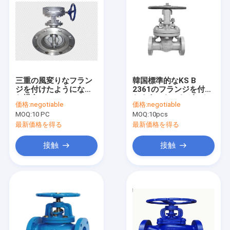
三重の風変りなフラン
韓国標準的なKS B
ジを付けたようになっ
2361のフランジを付け
た蝶弁CF8のステンレ
たようになったゲート
価格:
negotiable
価格:
negotiable
ス鋼の堅いシール
弁は鋼鉄10K/20Kを投
MOQ:
10 PC
MOQ:
10pcs
げた
最新価格を得る
最新価格を得る
接触
接触