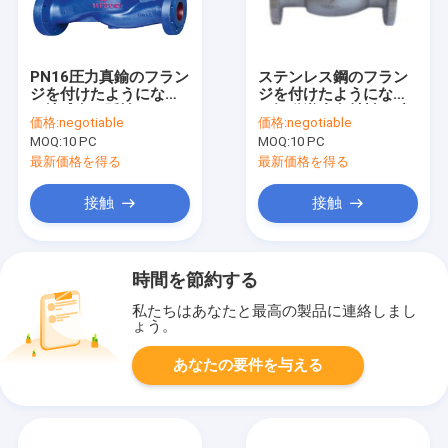
PN16圧力真鍮のフラン
ステンレス鋼のフラン
ジを付けたようになっ
ジを付けたようになっ
た地球弁の延性がある
た振動逆止弁材料の硝
価格:
negotiable
価格:
negotiable
鉄の反腐食
酸1.6/2.5/4.0Mpa
MOQ:
10 PC
MOQ:
10 PC
最新価格を得る
最新価格を得る
接触
接触
時間を節約する
私たちはあなたと最高の製品に連絡しまし
ょう。
あなたの要件を与える