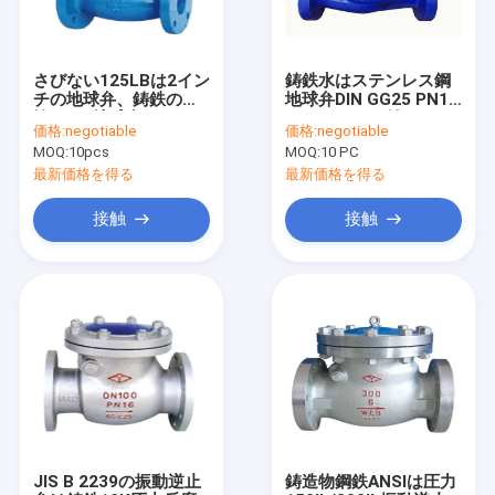
さびない125LBは2イン
鋳鉄水はステンレス鋼
チの地球弁、鋳鉄の車
地球弁DIN GG25 PN16
輪APIの地球弁を
のフランジを付けたよ
価格:
negotiable
価格:
negotiable
うになった
MOQ:
10pcs
MOQ:
10 PC
最新価格を得る
最新価格を得る
接触
接触
ホーム
製品
企業情報
JIS B 2239の振動逆止
鋳造物鋼鉄ANSIは圧力