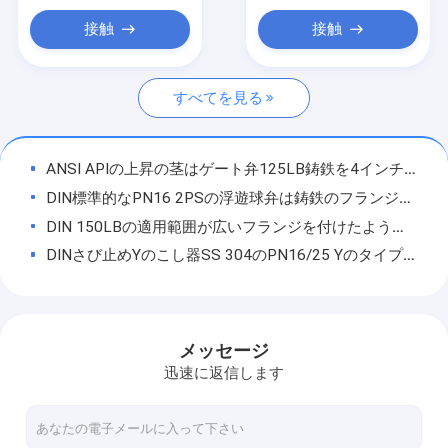
上昇の逆止弁
接触
接触
防火弁
すべてを見る
真鍮水弁
フランジ付きエアバルブ
ANSI APIの上昇の茎はゲート弁125LB鋳鉄を4インチの低圧フランジを付けたようになった
DIN標準的なPN16 2PSの浮遊球弁は鋳鉄のフランジを付けたようになった端2"を- 8"
DIN 150LBの適用範囲が広いフランジを付けたようになったゴム製膨張継手PN16/25の炭素鋼
DINさび止めYのこし器SS 304のPN16/25 Yのタイプ フィルターこし器
API DIN 2インチのウエファーの蝶弁PN1.0/1.6Mpa Pinlessの鋳鉄
10K/20K炭素鋼の蝶弁、水3奇人の蝶弁
JIS PN1.0/PN1.6の炭素鋼のナイフのゲート弁、さびない2-12インチのナイフのゲート弁
メッセージ
さびない鋳鉄は単一の球PN10/PN16の標準空気弁のフランジを付けたようになった
迅速に返信します
軽量の上昇のタイプPN16の逆止弁、GBは炭素鋼の逆止弁を投げた
鋳造物鋼鉄WCB 2ウエファーの逆止弁、APIのステンレス鋼の蝶タイプ逆止弁