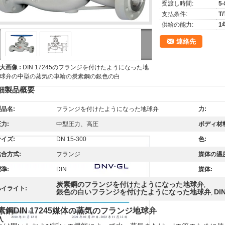
受渡し時間:
5
支払条件:
T/
供給の能力:
1
連絡先
大画像 :
DIN 17245のフランジを付けたようになった地
球弁の中型の蒸気の車輪の炭素鋼の銀色の白
細製品概要
品名:
フランジを付けたようになった地球弁
力:
力:
中型圧力、高圧
ボディ材
イズ:
DN 15-300
色:
結合方式:
フランジ
媒体の温
準:
DIN
媒体:
炭素鋼のフランジを付けたようになった地球弁
,
ハイライト:
銀色の白いフランジを付けたようになった地球弁
DI
,
素鋼DIN 17245媒体の蒸気のフランジ地球弁
入