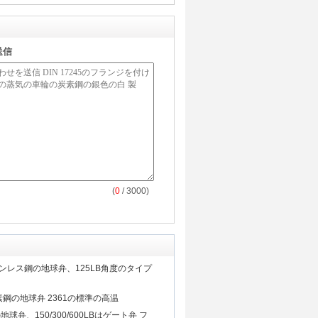
送信
(
0
/ 3000)
のステンレス鋼の地球弁、125LB角度のタイプ
の炭素鋼の地球弁 2361の標準の高温
球弁、150/300/600LBはゲート弁 フ