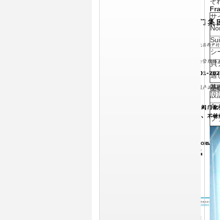
そ
Fra
サ
No
Su
シ
貝
適
基
設
向
フ