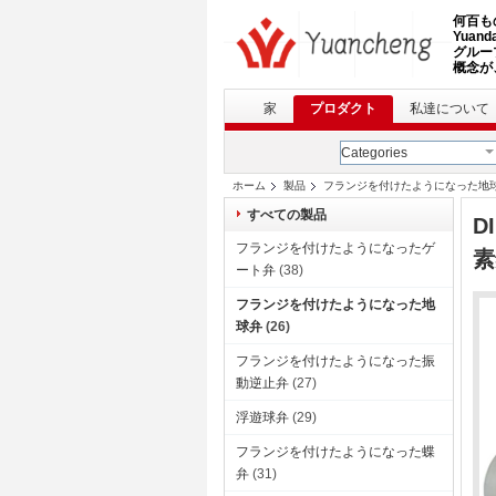
何百も
Yua
グルー
概念が、
家
プロダクト
私達について
Categories
ホーム
製品
フランジを付けたようになった地
すべての製品
D
フランジを付けたようになったゲ
素
ート弁
(38)
フランジを付けたようになった地
球弁
(26)
フランジを付けたようになった振
動逆止弁
(27)
浮遊球弁
(29)
フランジを付けたようになった蝶
弁
(31)