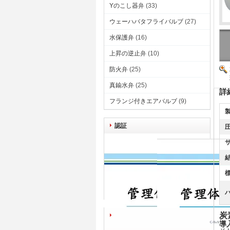
Yのこし器弁
(33)
ウェーハバタフライバルブ
(27)
水保護弁
(16)
上昇の逆止弁
(10)
防火弁
(25)
真鍮水弁
(25)
詳
フランジ付きエアバルブ
(9)
製
認証
圧
サ
標
炭
導