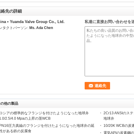
連絡先の詳細
ina • Yuanda Valve Group Co., Ltd.
私達に直接お問い合わせを
ンタクトパーソン:
Ms. Ada Chen
その他の製品
ロシアの標準的なフランジを付けたようになった地球弁
2Cr13 ANSI
1.0/2.5/4.0 Mpaの上昇の茎WCB
地球弁
PN16圧力真鍮のフランジを付けたようになった地球弁の延
10/20K WCB
性がある鉄の反腐食
電気APIの炭素鋼の地