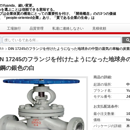
のYuanda、細い変更。
ndaを選ぶことは信頼できる意味する。
プは企業体質の構造にとっての重要性を付け、「開発概念」のの3つの価値
「people-oriented企業」あり、「質である企業の生命」は
工場旅行
品質管理
私達に連絡しなさい
見積依頼
DIN 17245のフランジを付けたようになった地球弁の中型の蒸気の車輪の炭
球弁
IN 17245のフランジを付けたようになった地球
鋼の銀色の白
商品の詳細:
起源の場所:
中
ブランド名:
Y
モデル番号:
J
お支払配送条件:
最小注文数量:
1
価格:
Ne
パッケージの詳細:
木