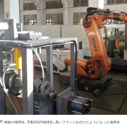
,
,
グ:
鋳鉄の地球弁
手動GG25地球弁
黒いフランジを付けたようになった地球弁