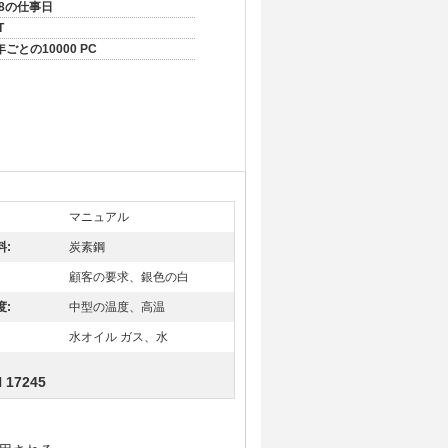
-8の仕事日
T
年ごとの10000 PC
マニュアル
料:
炭素鋼
顧客の要求、銀色の白
度:
中型の温度、高温
水オイル ガス、水
N 17245