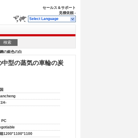
セールス＆サポート
見積依頼
-
Select Language
検索
素鋼の銀色の白
弁の中型の蒸気の車輪の炭
国
uancheng
41H-
0 PC
gotiable
箱1200*1100*1100