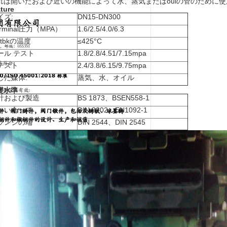
れは開いたおよび近いの機能によって水、蒸気またはoulの管のために
ture
イズ:
DN15-DN300
rminal圧力（MPA）
1.6/2.5/4.0/6.3
itbkの温度
≤425°C
ール テスト
1.8/2.8/4.51/7.15mpa
テスト
2.4/3.8/6.15/9.75mpa
した媒体:
蒸気、水、オイル
礎水準
計および製造
BS 1873、BSEN558-1
かい合って
DIN 3202、EN1092-1
ランジの端
DIN 2544、DIN 2545