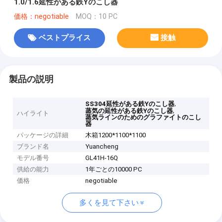
1.0/1.6延性がある鉄Yのこし器
価格：negotiable
MOQ：10 PC
ベストプライス
接触
製品の説明
,
SS304延性がある鉄Yのこし器
,
蒸気の延性がある鉄Yのこし器
ハイライト
蒸気ラインのためのグラファイトのこし
器
パッケージの詳細
木箱1200*1100*1100
ブランド名
Yuancheng
モデル番号
GL41H-16Q
供給の能力
1年ごとの10000 PC
価格
negotiable
多くを見て下さい