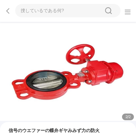
2
/
2
信号のウエファーの蝶弁ギヤみみず力の防火