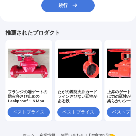
続行
推薦されたプロダクト
フランジの端ゲートの
たがの蝶防火弁カード
上昇のゲートの
防火弁さび止めの
ラインさびない延性が
は力の延性があ
Leakproof 1.6 Mpa
ある鉄
柔らかいシール
ベストプライス
ベストプライス
ベストプラ
Desktop Site
ホーム
企業情報
お問い合わせ