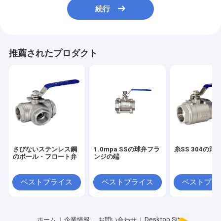
続行
推薦されたプロダクト
さびないステンレス鋼
1.0mpa SSの球弁フラ
糸SS 304の浮
のボール・フロート弁
ンジの端
ベストプライス
ベストプライス
ベストプラ
Desktop Site
ホーム
企業情報
お問い合わせ