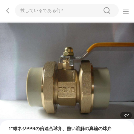
2
/
2
1"雄ネジPPRの倍連合球弁、熱い溶解の真鍮の球弁