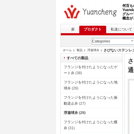
何百も
Yua
グルー
概念が、
家
プロダクト
私達について
Categories
さびないステンレス
ホーム
製品
浮遊球弁
すべての製品
さ
フランジを付けたようになったゲ
通
ート弁
(38)
フランジを付けたようになった地
球弁
(26)
フランジを付けたようになった振
動逆止弁
(27)
浮遊球弁
(29)
フランジを付けたようになった蝶
弁
(31)