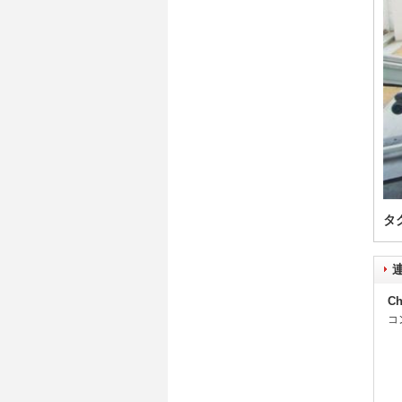
タ
Ch
コ