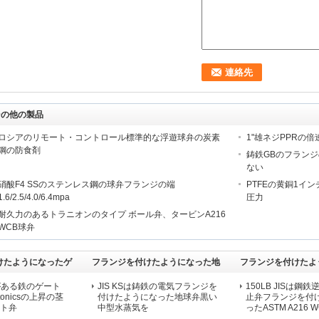
その他の製品
ロシアのリモート・コントロール標準的な浮遊球弁の炭素
1"雄ネジPPRの
鋼の防食剤
鋳鉄GBのフランジ
ない
硝酸F4 SSのステンレス鋼の球弁フランジの端
PTFEの黄銅1イン
1.6/2.5/4.0/6.4mpa
圧力
耐久力のあるトラニオンのタイプ ボール弁、タービンA216
WCB球弁
けたようになったゲ
フランジを付けたようになった地
フランジを付けたよ
球弁
動逆止弁
がある鉄のゲート
JIS KSは鋳鉄の電気フランジを
150LB JISは鋼
ctonicsの上昇の茎
付けたようになった地球弁黒い
止弁フランジを付
ート弁
中型水蒸気を
ったASTM A216