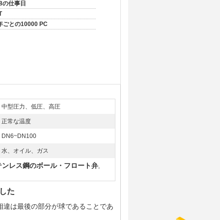
-8の仕事日
T
年ごとの10000 PC
中型圧力、低圧、高圧
正常な温度
DN6~DN100
水、オイル、ガス
ステンレス鋼のボール・フロート弁
,
通した
相違は最後の部分が球であることであ