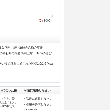
(
0
/ 3000)
倍連合球弁、熱い溶解の真鍮の球弁
の終わりの浮遊球弁圧力1.6 Mpaのさび
チの浮遊球弁の通された関係1.0/1.6 Mpa
うになった振
私達に連絡しなさい
鉄逆止弁を、逆
私達に連絡しなさい
けたようにな
引用を要求しなさい
 WCBの投げた