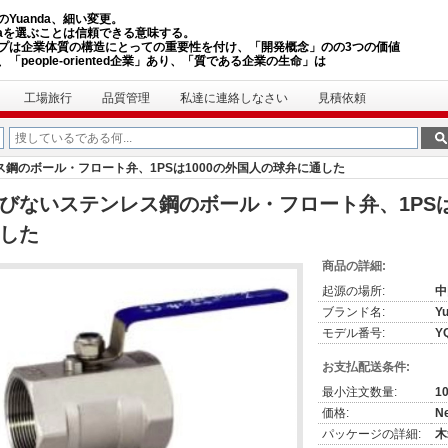
のYuanda、細い変更。
ndaを選ぶことは信頼できる意味する。
プは企業体質の構造にとっての重要性を付け、「開発概念」のの3つの価値
「people-oriented企業」あり、「質である企業の生命」は
工場旅行
品質管理
私達に連絡しなさい
見積依頼
鋼のボール・フロート弁、1PSは1000の外国人の球弁に通した
びないステンレス鋼のボール・フロート弁、1PSは
した
商品の詳細:
起源の場所:
中
ブランド名:
Y
モデル番号:
Y
お支払配送条件:
最小注文数量:
1
価格:
Ne
パッケージの詳細:
木