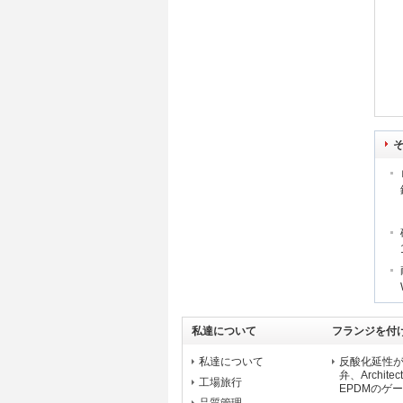
私達について
フランジを付
ート弁
私達について
反酸化延性
弁、Archite
工場旅行
EPDMのゲ