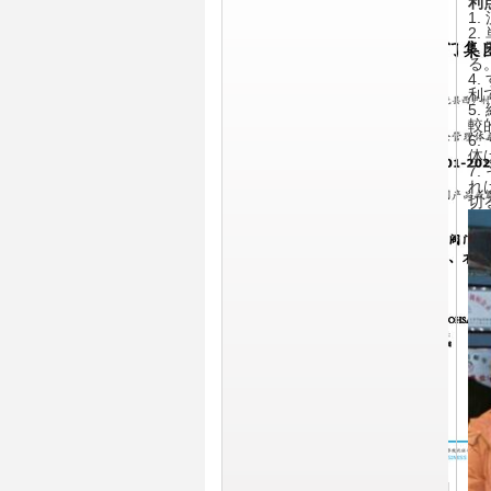
利
1.
2
3
る
4
利
5
較
6
体
7
れ
切