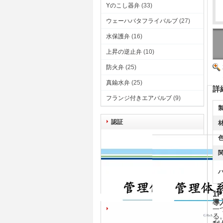
Yのこし器弁
(33)
ウェーハバタフライバルブ
(27)
水保護弁
(16)
上昇の逆止弁
(10)
防火弁
(25)
真鍮水弁
(25)
詳
フランジ付きエアバルブ
(9)
製
認証
材
色
関
1
導
一
る