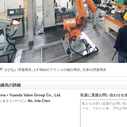
,
,
グ:
さびない浮遊球弁
1.6 Mpaのフランジの端の球弁
日本の浮遊球弁
連絡先の詳細
ina • Yuanda Valve Group Co., Ltd.
私達に直接お問い合わせを
ンタクトパーソン:
Ms. Ada Chen