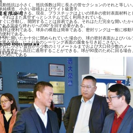
点
流動抵抗は小さく、抵抗係数は同じ長さの管セクションのそれと等しい
. 単純構造、小さい容積およびライト級選手。
. 堅く、信頼できる。現在、プラスチックはよいの球弁の密封表面材料
。それはまた真空ずっとシステムで広く利用されている。
. すぐに作動し、開閉することは容易である。それはただ完全な開いた
である完全な終わりへの90°を回す必要がある。
. 維持は便利である、球弁の構造は簡単である、密封リングは一般に移
的便利である。
. 十分に開いたか十分に閉められていた場合の、球の密封表面およびバル
は渡る場合、により弁のシーリング表面の腐食を引き起こさない。
. それに小さい直径から少数のミリメートルまでおよび大口径少数のメ
は高真空から高圧に適用することができる。球が90度のために回る場合
るためにである