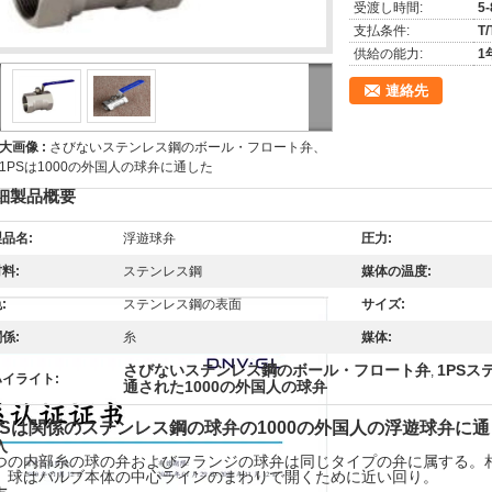
受渡し時間:
5
支払条件:
T/
供給の能力:
1
連絡先
大画像 :
さびないステンレス鋼のボール・フロート弁、
1PSは1000の外国人の球弁に通した
細製品概要
品名:
浮遊球弁
圧力:
料:
ステンレス鋼
媒体の温度:
:
ステンレス鋼の表面
サイズ:
係:
糸
媒体:
さびないステンレス鋼のボール・フロート弁
1PS
,
ハイライト:
通された1000の外国人の球弁
PSは関係のステンレス鋼の球弁の1000の外国人の浮遊球弁に
入
つの内部糸の球の弁およびフランジの球弁は同じタイプの弁に属する。
。球はバルブ本体の中心ラインのまわりで開くために近い回り。