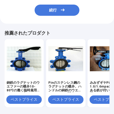
続行
推薦されたプロダクト
鋳鉄のラグナットのウ
Pinのステンレス鋼の
みみずギヤPin
エファーの蝶弁10-
ラグナットの蝶弁、ハ
1.0/1.6mpa
80℃の働く臨時雇用者
ンドルの鋳鉄のウエフ
ある鉄が付いて
のハンドル力
ァーのタイプ蝶弁
動させたウエフ
蝶弁
ベストプライス
ベストプライス
ベストプラ