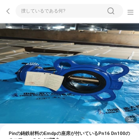
2
/
2
Pinの鋳鉄材料のEmdpの座席が付いているPn16 Dn100の