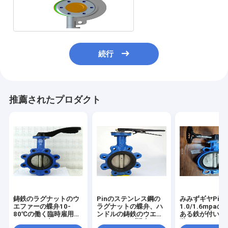
ブ 3 偏心
続行
推薦されたプロダクト
鋳鉄のラグナットのウ
Pinのステンレス鋼の
みみずギヤPin
エファーの蝶弁10-
ラグナットの蝶弁、ハ
1.0/1.6mpa
80℃の働く臨時雇用者
ンドルの鋳鉄のウエフ
ある鉄が付いて
のハンドル力
ァーのタイプ蝶弁
動させたウエフ