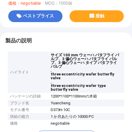
価格：negotiable
MOQ：1000個
ベストプライス
接触
製品の説明
サイズ 100 mm ウェーハ バタフライ バ
ルブ、3 偏心ウェーハ バタフライ バル
ブ、3 偏心ウェーハ タイプ バタフライ
バルブ
,
ハイライト
three eccentricity wafer butterfly
valve
,
three eccentricity wafer type
butterfly valve
パッケージの詳細
1200*1100*1100mmの木箱
ブランド名
Yuancheng
モデル番号
D373H-10C
供給の能力
1 か月あたりの 10000 PC
価格
negotiable